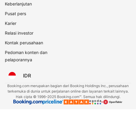
Keberlanjutan
Pusat pers
Karier
Relasi investor
Kontak perusahaan
Pedoman konten dan
pelaporannya
IDR
Booking.com merupakan bagian dari Booking Holdings Inc., perusahaan
terkemuka di dunia untuk perjalanan online dan layanan terkait lainnya.
Hak cipta © 1996–2025 Booking.com™. Semua hak dilindungi.