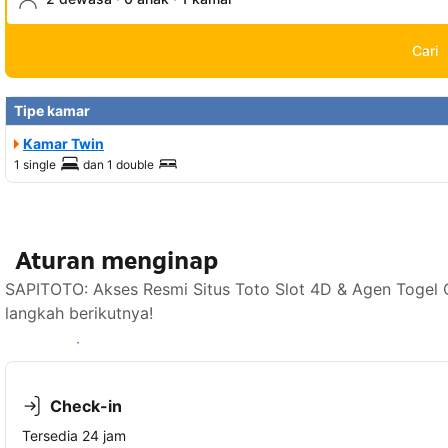
Cari
Tipe kamar
Kamar Twin
1 single
dan
1 double
Aturan menginap
SAPITOTO: Akses Resmi Situs Toto Slot 4D & Agen Togel O
langkah berikutnya!
Lihat ketersediaan
Check-in
Tersedia 24 jam