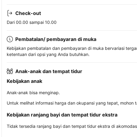
Check-out
Dari 00.00 sampai 10.00
Pembatalan/ pembayaran di muka
Kebijakan pembatalan dan pembayaran di muka bervariasi terg
ketentuan dari opsi yang Anda butuhkan.
Anak-anak dan tempat tidur
Kebijakan anak
Anak-anak bisa menginap.
Untuk melihat informasi harga dan okupansi yang tepat, mohon 
Kebijakan ranjang bayi dan tempat tidur ekstra
Tidak tersedia ranjang bayi dan tempat tidur ekstra di akomodasi 