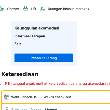
Shower
Lift
Ruangan khusus merokok
Keunggulan akomodasi
Informasi sarapan
Asia
Pesan sekarang
Ketersediaan
Pilih tanggal untuk melihat ketersediaan dan harga akomodasi ini
Waktu check-in
—
Waktu check-out
2 dewasa · 0 anak · 1 kamar