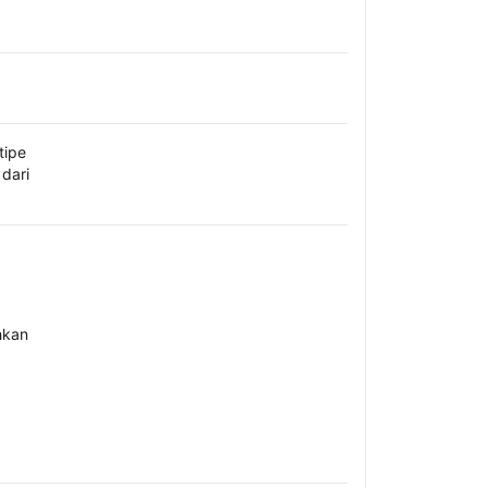
tipe
dari
hkan