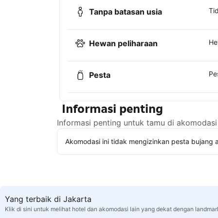
Ti
Tanpa batasan usia
He
Hewan peliharaan
Pe
Pesta
Informasi penting
Informasi penting untuk tamu di akomodasi 
Akomodasi ini tidak mengizinkan pesta bujang a
Yang terbaik di Jakarta
Klik di sini untuk melihat hotel dan akomodasi lain yang dekat dengan landmar