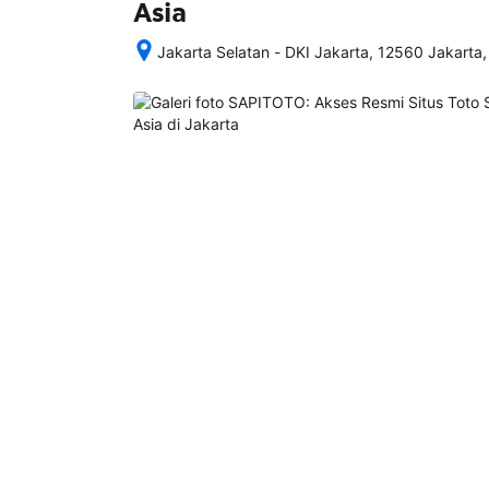
Asia
Jakarta Selatan - DKI Jakarta, 12560 Jakarta,
Setelah 
memesan, 
semua 
rincian 
akomodasi 
termasuk 
nomor 
telepon 
dan 
alamat 
akan 
disertakan 
dalam 
konfirmasi 
pemesanan 
dan 
akun 
Anda.