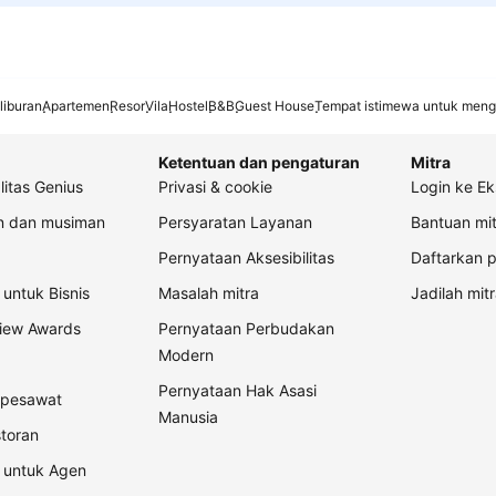
liburan
Apartemen
Resor
Vila
Hostel
B&B
Guest House
Tempat istimewa untuk meng
Ketentuan dan pengaturan
Mitra
litas Genius
Privasi & cookie
Login ke Ek
an dan musiman
Persyaratan Layanan
Bantuan mit
Pernyataan Aksesibilitas
Daftarkan p
untuk Bisnis
Masalah mitra
Jadilah mitr
view Awards
Pernyataan Perbudakan
Modern
Pernyataan Hak Asasi
t pesawat
Manusia
storan
 untuk Agen