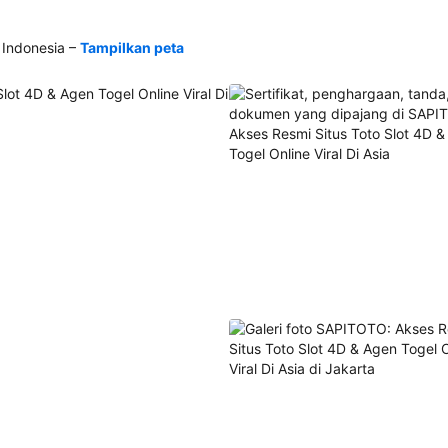
–
 Indonesia
Tampilkan peta