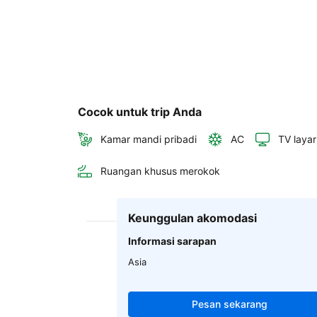
Cocok untuk trip Anda
Kamar mandi pribadi
AC
TV layar
Ruangan khusus merokok
Keunggulan akomodasi
Informasi sarapan
Asia
Pesan sekarang