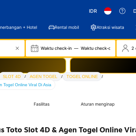
IDR
D
nerbangan + Hotel
Rental mobil
Atraksi wisata
Waktu check-in
—
Waktu check-out
2 
SLOT 4D
/
AGEN TOGEL
/
TOGEL ONLINE
/
Togel Online Viral Di Asia
Fasilitas
Aturan menginap
 Toto Slot 4D & Agen Togel Online Vir