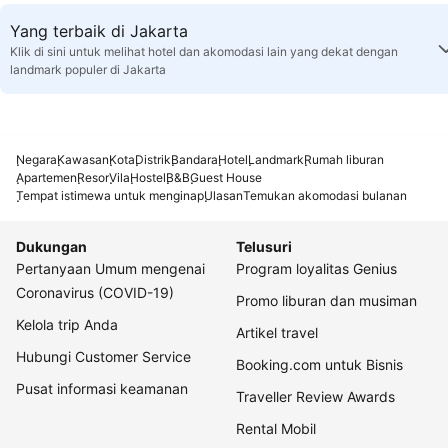
Yang terbaik di Jakarta
Klik di sini untuk melihat hotel dan akomodasi lain yang dekat dengan
landmark populer di Jakarta
Negara
Kawasan
Kota
Distrik
Bandara
Hotel
Landmark
Rumah liburan
Apartemen
Resor
Vila
Hostel
B&B
Guest House
Tempat istimewa untuk menginap
Ulasan
Temukan akomodasi bulanan
Dukungan
Telusuri
Pertanyaan Umum mengenai
Program loyalitas Genius
Coronavirus (COVID-19)
Promo liburan dan musiman
Kelola trip Anda
Artikel travel
Hubungi Customer Service
Booking.com untuk Bisnis
Pusat informasi keamanan
Traveller Review Awards
Rental Mobil