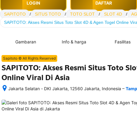
LOGIN
DAFTAR
SAPITOTO
/
SITUS TOTO
/
TOTO SLOT
/
SLOT 4D
/
AG
SAPITOTO: Akses Resmi Situs Toto Slot 4D & Agen Togel Online Viral
Gambaran
Info & harga
Fasilitas
Sapitoto © All Rights Reserved
SAPITOTO: Akses Resmi Situs Toto Slo
Online Viral Di Asia
–
Jakarta Selatan - DKI Jakarta, 12560 Jakarta, Indonesia
Tamp
Setelah 
memesan, 
semua 
rincian 
akomodasi 
termasuk 
nomor 