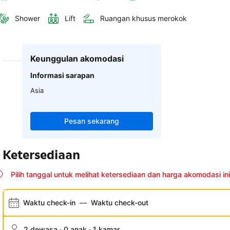
Shower
Lift
Ruangan khusus merokok
Keunggulan akomodasi
Informasi sarapan
Asia
Pesan sekarang
Ketersediaan
Pilih tanggal untuk melihat ketersediaan dan harga akomodasi ini
Waktu check-in
—
Waktu check-out
2 dewasa · 0 anak · 1 kamar