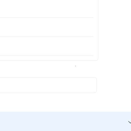
Lihat ketersediaan