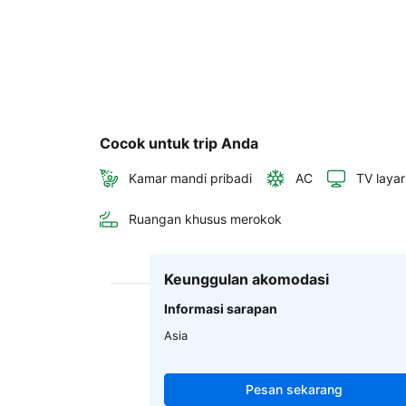
Cocok untuk trip Anda
Kamar mandi pribadi
AC
TV layar
Ruangan khusus merokok
Keunggulan akomodasi
Informasi sarapan
Asia
Pesan sekarang