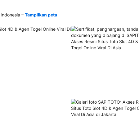
–
 Indonesia
Tampilkan peta