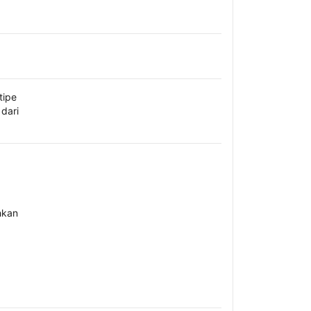
tipe
dari
hkan