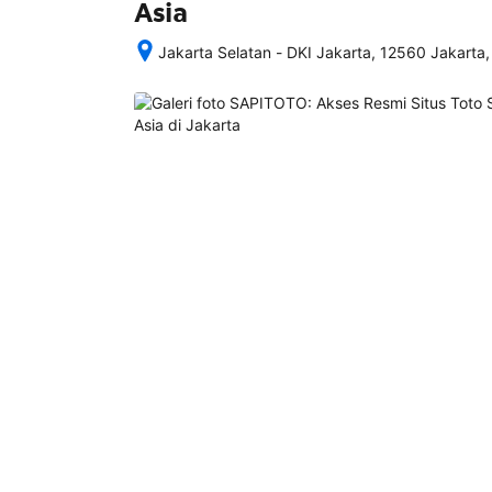
Asia
Jakarta Selatan - DKI Jakarta, 12560 Jakarta,
Setelah 
memesan, 
semua 
rincian 
akomodasi 
termasuk 
nomor 
telepon 
dan 
alamat 
akan 
disertakan 
dalam 
konfirmasi 
pemesanan 
dan 
akun 
Anda.