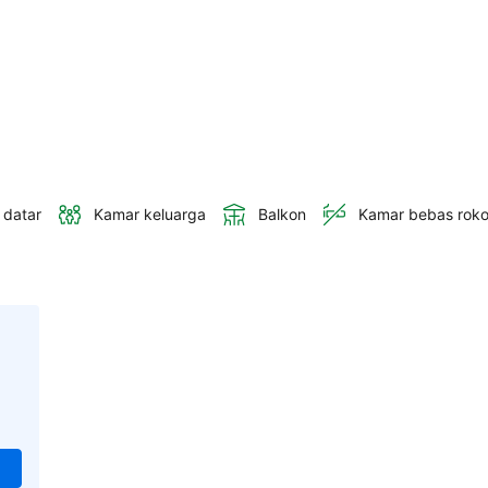
 datar
Kamar keluarga
Balkon
Kamar bebas rok