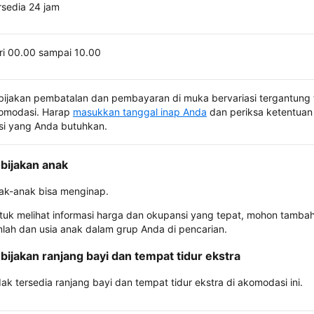
rsedia 24 jam
ri 00.00 sampai 10.00
bijakan pembatalan dan pembayaran di muka bervariasi tergantung 
omodasi. Harap
masukkan tanggal inap Anda
dan periksa ketentuan 
si yang Anda butuhkan.
bijakan anak
ak-anak bisa menginap.
tuk melihat informasi harga dan okupansi yang tepat, mohon tamba
mlah dan usia anak dalam grup Anda di pencarian.
bijakan ranjang bayi dan tempat tidur ekstra
dak tersedia ranjang bayi dan tempat tidur ekstra di akomodasi ini.