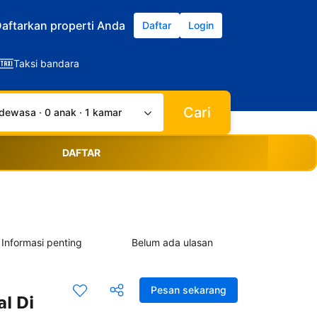
aftarkan properti Anda
Daftar
Login
Taksi bandara
Cari
dewasa · 0 anak · 1 kamar
DAFTAR
Informasi penting
Belum ada ulasan
Pesan sekarang
al Di